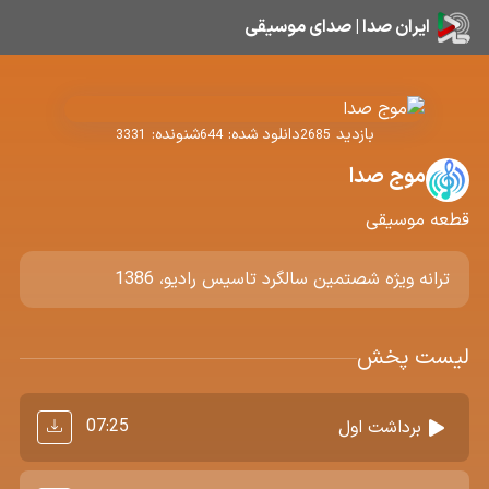
ایران صدا | صدای موسیقی
بازدید
دانلود شده:
شنونده:
3331
644
2685
موج صدا
قطعه موسیقی
ترانه ویژه شصتمین سالگرد تاسیس رادیو، 1386
لیست پخش
07:25
برداشت اول