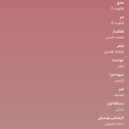
عشق
اولویت 3
غم
اولویت 4
آهنگساز
محمد شمس
شاعر
فرهنگ قاسمی
خواننده
مازیار
شیوه اجرا
ارکستر
فرم
تصنیف
دستگاه/آواز
دشتی
كارشناس موسیقی
سجاد محرابی