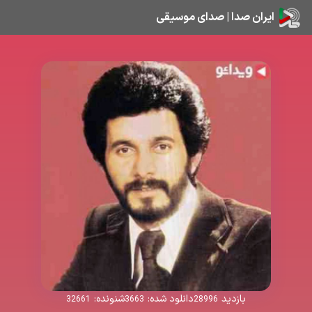
ایران صدا | صدای موسیقی
بازدید
دانلود شده:
شنونده:
32661
3663
28996