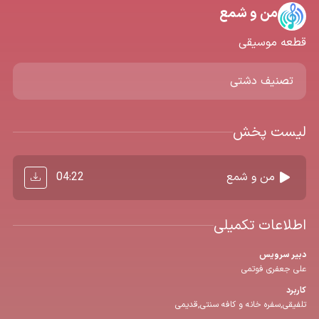
من و شمع
قطعه موسیقی
تصنیف دشتی
لیست پخش
04:22
من و شمع
اطلاعات تکمیلی
دبیر سرویس
علی جعفری فوتمی
کاربرد
تلفیقی,سفره خانه و کافه سنتی,قدیمی