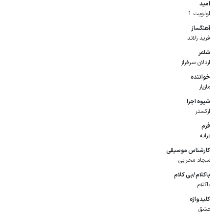
امید
اولویت 1
آهنگساز
فرید زلاند
شاعر
اردلان سرفراز
خواننده
مازیار
شیوه اجرا
ارکستر
فرم
ترانه
كارشناس موسیقی
سجاد محرابی
باكلام/بی كلام
باکلام
كلیدواژه
عشق