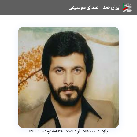
ایران صدا | صدای موسیقی
بازدید
دانلود شده:
شنونده:
39305
4026
35277