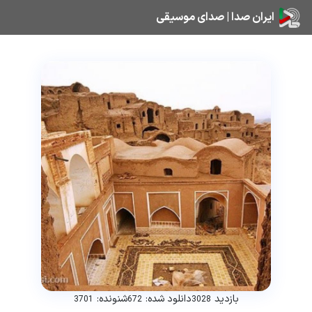
ایران صدا | صدای موسیقی
بازدید
دانلود شده:
شنونده:
3701
672
3028