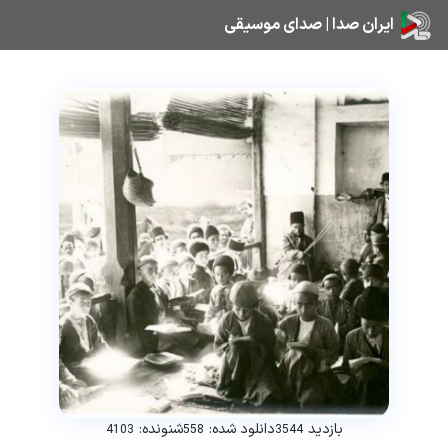
ایران صدا | صدای موسیقی
بازدید
دانلود شده:
شنونده:
4103
558
3544