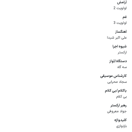
آرامش
اولویت 2
غم
اولویت 3
آهنگساز
علی‌ اکبر شیدا
شیوه اجرا
ارکستر
دستگاه/آواز
سه گاه
كارشناس موسیقی
سجاد محرابی
باكلام/بی كلام
بی کلام
رهبر اركستر
جواد معروفی
كلیدواژه
بازنوازی