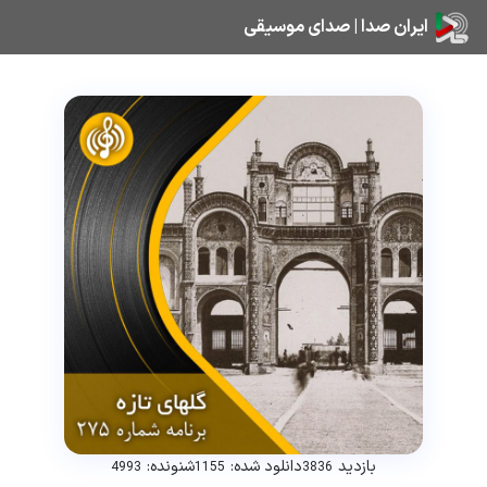
ایران صدا | صدای موسیقی
بازدید
دانلود شده:
شنونده:
4993
1155
3836