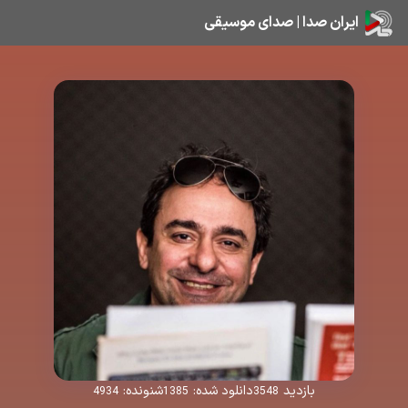
ایران صدا | صدای موسیقی
بازدید
دانلود شده:
شنونده:
4934
1385
3548