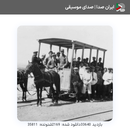
ایران صدا | صدای موسیقی
بازدید
دانلود شده:
شنونده:
35811
2169
33640