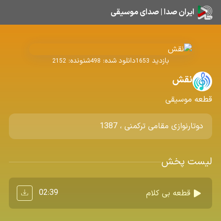
ایران صدا | صدای موسیقی
بازدید
دانلود شده:
شنونده:
2152
498
1653
نقش
قطعه موسیقی
دوتارنوازی مقامی ترکمنی ، 1387
لیست پخش
02:39
قطعه بی کلام