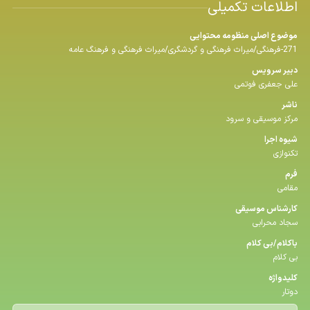
اطلاعات تکمیلی
موضوع اصلی منظومه محتوایی
271-فرهنگی/میراث فرهنگی و گردشگری/میراث فرهنگی و فرهنگ عامه
دبیر سرویس
علی جعفری فوتمی
ناشر
مرکز موسیقی و سرود
شیوه اجرا
تکنوازی
فرم
مقامی
كارشناس موسیقی
سجاد محرابی
باكلام/بی كلام
بی کلام
كلیدواژه
دوتار