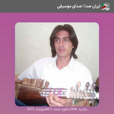
ایران صدا | صدای موسیقی
بازدید
دانلود شده:
شنونده:
3373
413
2958