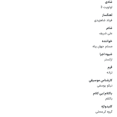
شادی
اولویت 3
آهنگساز
فرناد شاهزیدی
شاعر
علی شریف
خواننده
مسلم جهان پناه
شیوه اجرا
ارکستر
فرم
ترانه
كارشناس موسیقی
نیکو یوسفی
باكلام/بی كلام
باکلام
كلیدواژه
گروه کر,محلی