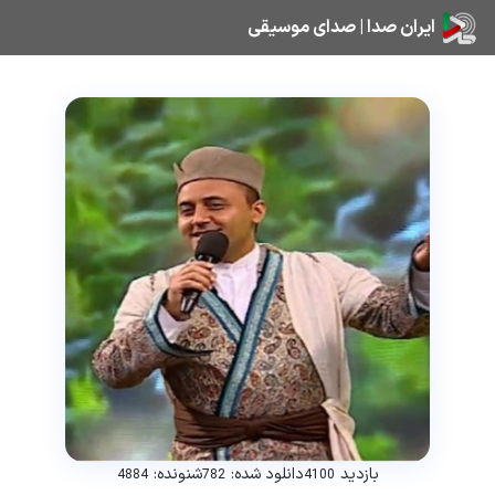
ایران صدا | صدای موسیقی
بازدید
دانلود شده:
شنونده:
4884
782
4100