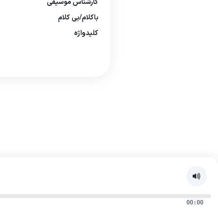
كارشناس موسیقی
باكلام/بی كلام
كلیدواژه
00:00