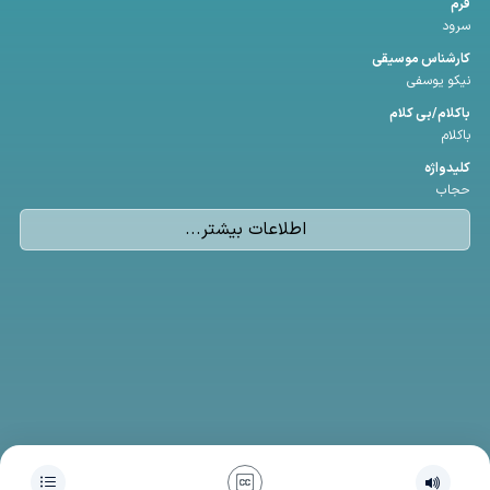
فرم
سرود
كارشناس موسیقی
نیکو یوسفی
باكلام/بی كلام
باکلام
كلیدواژه
حجاب
اطلاعات بیشتر...