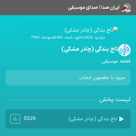
ایران صدا | صدای موسیقی
بازدید
دانلود شده:
شنونده:
7963
2435
5526
تاج بندگی (چادر مشکی)
قطعه موسیقی
سرود با مضمون حجاب
لیست پخش
03:26
تاج بندگی (چادر مشکی)