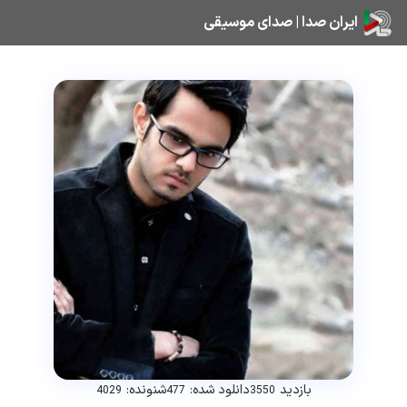
ایران صدا | صدای موسیقی
بازدید
دانلود شده:
شنونده:
4029
477
3550