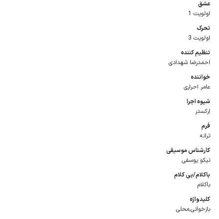
عشق
اولویت 1
تحرک
اولویت 3
تنظیم كننده
احمدرضا شهدادی
خواننده
عامر احراری
شیوه اجرا
ارکستر
فرم
ترانه
كارشناس موسیقی
نیکو یوسفی
باكلام/بی كلام
باکلام
كلیدواژه
بازخوانی,محلی