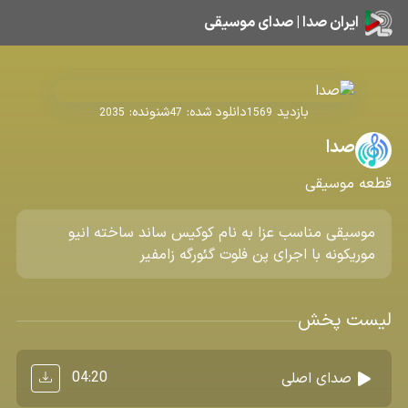
ایران صدا | صدای موسیقی
بازدید
دانلود شده:
شنونده:
2035
47
1569
صدا
قطعه موسیقی
موسیقی مناسب عزا به نام کوکیس ساند ساخته انیو
موریکونه با اجرای پن فلوت گئورگه زامفیر
لیست پخش
04:20
صدای اصلی