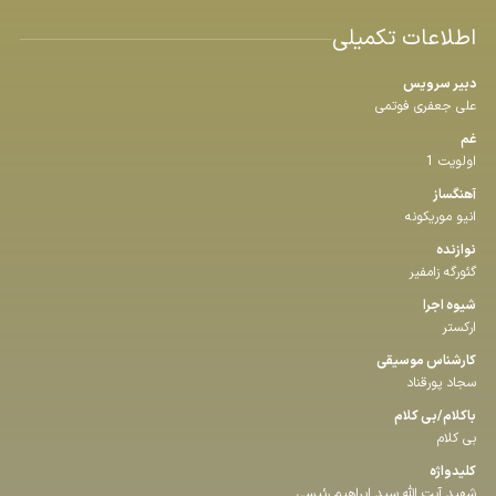
اطلاعات تکمیلی
دبیر سرویس
علی جعفری فوتمی
غم
اولویت 1
آهنگساز
انیو موریکونه
نوازنده
گئورگه زامفیر
شیوه اجرا
ارکستر
كارشناس موسیقی
سجاد پورقناد
باكلام/بی كلام
بی کلام
كلیدواژه
شهید آیت‌ الله سید ابراهیم رئیسی