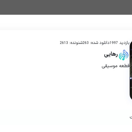
بازدید
دانلود شده:
شنونده:
2613
263
1997
رهایی
قطعه موسیقی
ت