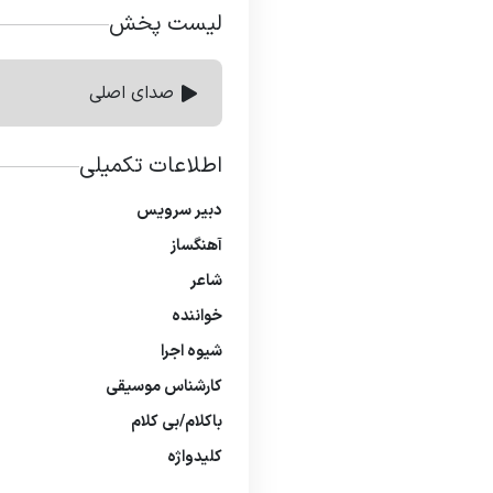
لیست پخش
صدای اصلی
اطلاعات تکمیلی
دبیر سرویس
آهنگساز
شاعر
خواننده
شیوه اجرا
كارشناس موسیقی
باكلام/بی كلام
كلیدواژه