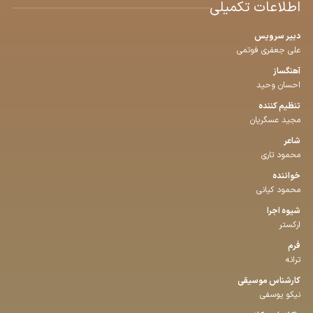
اطلاعات تکمیلی
دبیر سرویس
علی جعفری فوتمی
آهنگساز
احسان وحید
تنظیم كننده
مجید عسگریان
شاعر
محمود تاری
خواننده
محمود کیانی
شیوه اجرا
ارکستر
فرم
ترانه
كارشناس موسیقی
نیکو یوسفی