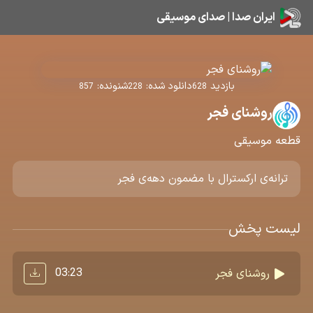
ایران صدا | صدای موسیقی
بازدید
دانلود شده:
شنونده:
857
228
628
روشنای فجر
قطعه موسیقی
ترانه‌ی ارکسترال با مضمون دهه‌ی فجر
لیست پخش
03:23
روشنای فجر