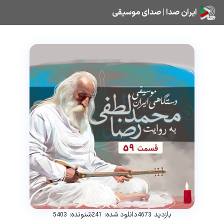
ایران صدا | صدای موسیقی
بازدید
دانلود شده:
شنونده:
5403
241
4673