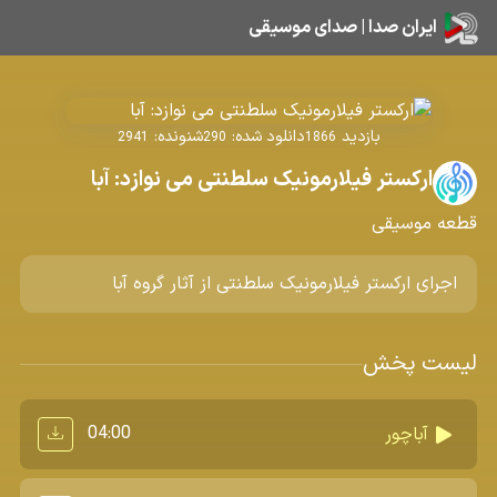
ایران صدا | صدای موسیقی
بازدید
دانلود شده:
شنونده:
2941
290
1866
ارکستر فیلارمونیک سلطنتی می نوازد: آبا
قطعه موسیقی
اجرای ارکستر فیلارمونیک سلطنتی از آثار گروه آبا
لیست پخش
04:00
آباچور