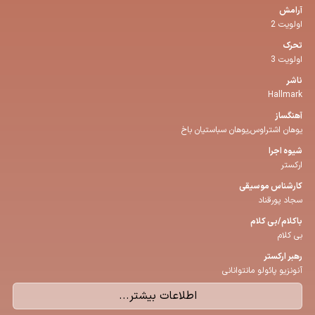
آرامش
اولویت 2
تحرک
اولویت 3
ناشر
Hallmark
آهنگساز
یوهان اشتراوس,یوهان سباستیان باخ
شیوه اجرا
ارکستر
كارشناس موسیقی
سجاد پورقناد
باكلام/بی كلام
بی کلام
رهبر اركستر
آنونزیو پائولو مانتوانانی
اطلاعات بیشتر...