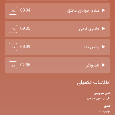
03:04
سلام جوانان عاشق
09:35
فانتزی لندن
03:39
والس تند
02:36
افسونگر
اطلاعات تکمیلی
دبیر سرویس
علی جعفری فوتمی
عشق
اولویت 1