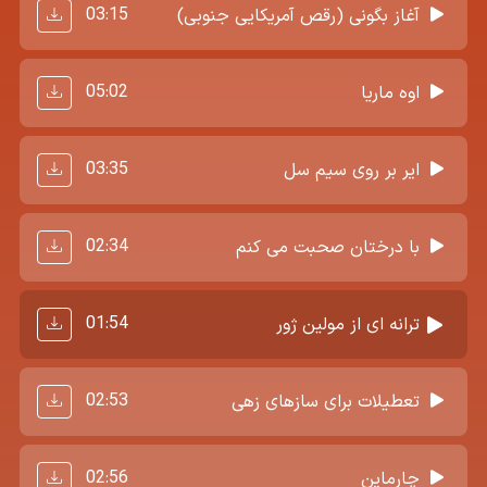
03:15
آغاز بگونی (رقص آمریکایی جنوبی)
05:02
اوه ماریا
03:35
ایر بر روی سیم سل
02:34
با درختان صحبت می کنم
01:54
ترانه ای از مولین ژور
02:53
تعطیلات برای سازهای زهی
02:56
چارماین