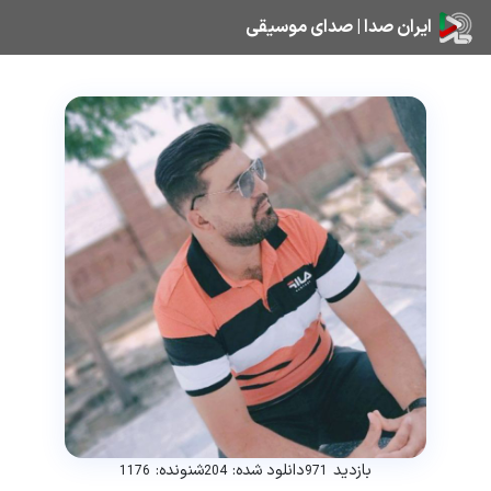
ایران صدا | صدای موسیقی
بازدید
دانلود شده:
شنونده:
1176
204
971