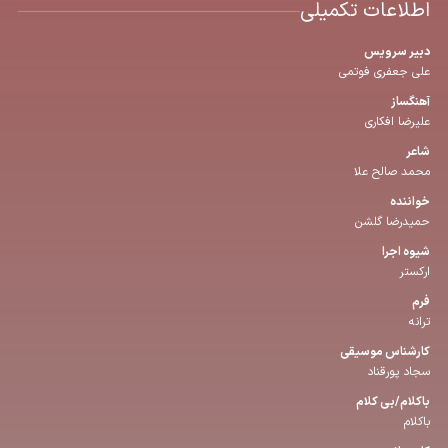
اطلاعات تکمیلی
دبیر سرویس
علی جعفری فوتمی
آهنگساز
علیرضا افکاری
شاعر
محمد صالح علا
خواننده
حمیدرضا گلشن
شیوه اجرا
ارکستر
فرم
ترانه
كارشناس موسیقی
سجاد پورقناد
باكلام/بی كلام
باکلام