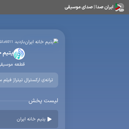
ایران صدا | صدای موسیقی
بازدید
دان
6011
یتیم خ
قطعه موسیق
ترانه‌ی ارکسترال تیتراژ فیلم 
لیست پخش
یتیم خانه ایران