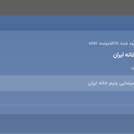
لود شده:
شنونده:
6590
578
انه ایران
ی
سینمایی یتیم خانه ایران