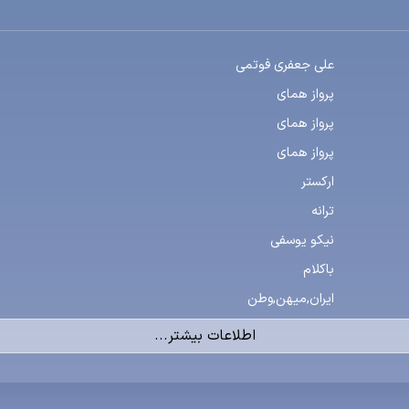
علی جعفری فوتمی
پرواز همای
پرواز همای
پرواز همای
ارکستر
ترانه
نیکو یوسفی
باکلام
ایران,میهن,وطن
اطلاعات بیشتر...