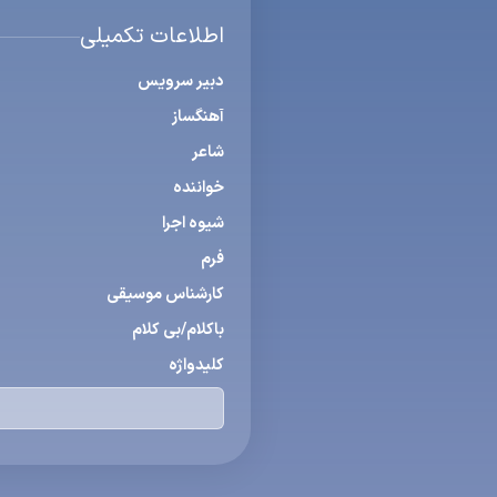
اطلاعات تکمیلی
دبیر سرویس
آهنگساز
شاعر
خواننده
شیوه اجرا
فرم
كارشناس موسیقی
باكلام/بی كلام
كلیدواژه