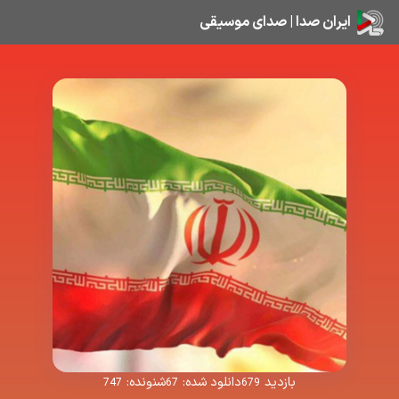
ایران صدا | صدای موسیقی
بازدید
دانلود شده:
شنونده:
747
67
679