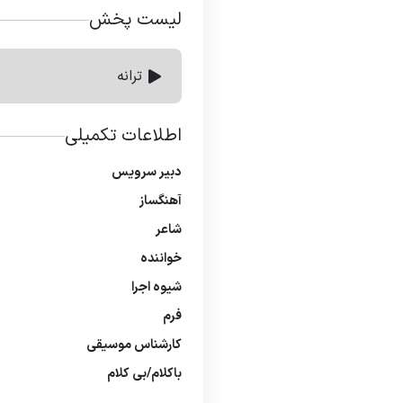
لیست پخش
ترانه
اطلاعات تکمیلی
دبیر سرویس
آهنگساز
شاعر
خواننده
شیوه اجرا
فرم
كارشناس موسیقی
باكلام/بی كلام