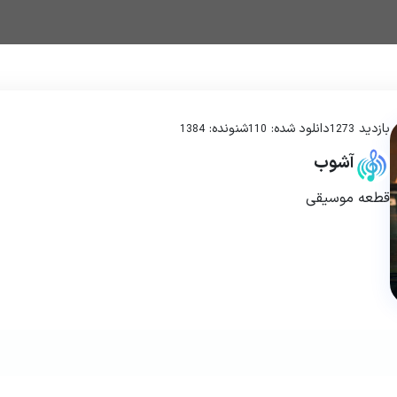
بازدید
دانلود شده:
شنونده:
1384
110
1273
آشوب
قطعه موسیقی