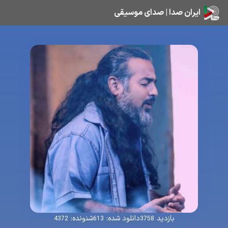
ایران صدا | صدای موسیقی
بازدید
دانلود شده:
شنونده:
4372
613
3758