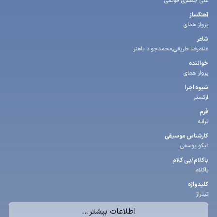
علی جعفری فوتمی
آهنگساز
پرواز همای
شاعر
غلامرضا طریقی,محمدجواد باهنر
خواننده
پرواز همای
شیوه اجرا
ارکستر
فرم
ترانه
كارشناس موسیقی
نیکو یوسفی
باكلام/بی كلام
باکلام
كلیدواژه
تیتراژ
اطلاعات بیشتر...