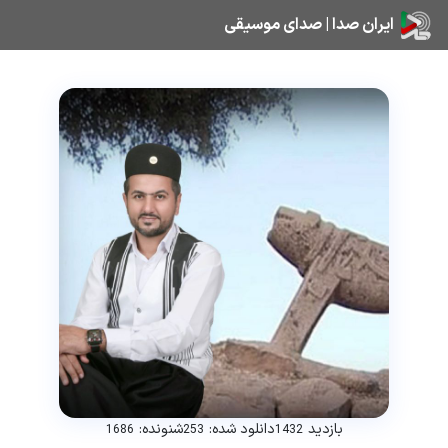
ایران صدا | صدای موسیقی
بازدید
دانلود شده:
شنونده:
1686
253
1432