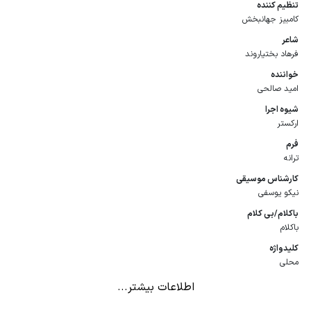
تنظیم كننده
کامبیز جهانبخش
شاعر
فرهاد بختیاروند
خواننده
امید صالحی
شیوه اجرا
ارکستر
فرم
ترانه
كارشناس موسیقی
نیکو یوسفی
باكلام/بی كلام
باکلام
كلیدواژه
محلی
اطلاعات بیشتر...