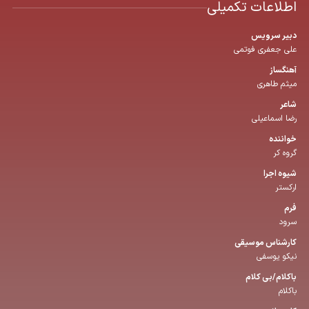
اطلاعات تکمیلی
دبیر سرویس
علی جعفری فوتمی
آهنگساز
میثم طاهری
شاعر
رضا اسماعیلی
خواننده
گروه کر
شیوه اجرا
ارکستر
فرم
سرود
كارشناس موسیقی
نیکو یوسفی
باكلام/بی كلام
باکلام