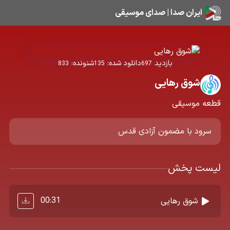
ایران صدا | صدای موسیقی
بازدید
دانلود شده:
شنونده:
833
135
697
شوق رهایی
قطعه موسیقی
سرود با مضمون آزادی قدس
لیست پخش
00:31
شوق رهایی