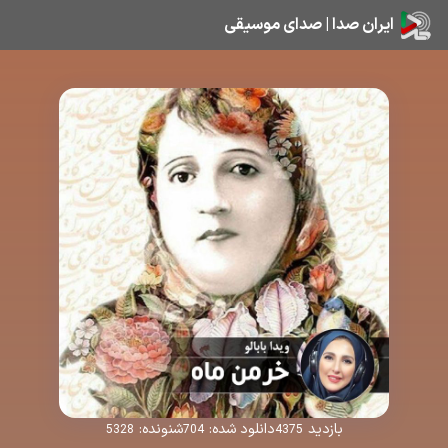
ایران صدا | صدای موسیقی
بازدید
دانلود شده:
شنونده:
5328
704
4375