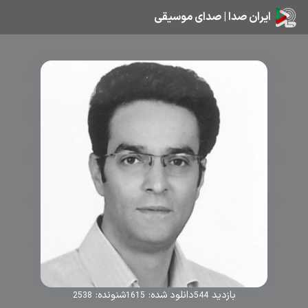
ایران صدا | صدای موسیقی
بازدید
دانلود شده:
شنونده:
2538
1615
544