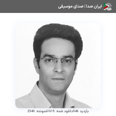
ایران صدا | صدای موسیقی
بازدید
دانلود شده:
شنونده:
2540
1615
546