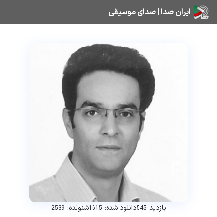
ایران صدا | صدای موسیقی
بازدید
دانلود شده:
شنونده:
2539
1615
545