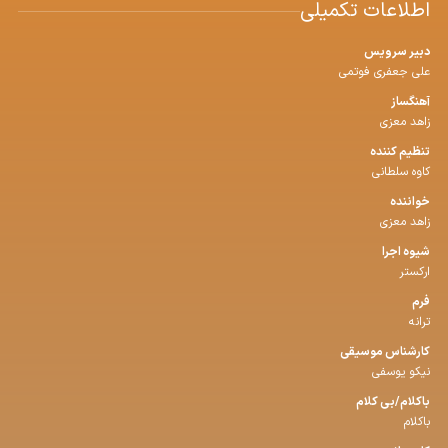
اطلاعات تکمیلی
دبیر سرویس
علی جعفری فوتمی
آهنگساز
زاهد معزی
تنظیم كننده
کاوه سلطانی
خواننده
زاهد معزی
شیوه اجرا
ارکستر
فرم
ترانه
كارشناس موسیقی
نیکو یوسفی
باكلام/بی كلام
باکلام