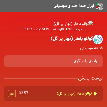
ایران صدا | صدای موسیقی
بازدید
دانلود شده:
شنونده:
1902
193
1708
گوللو باهار (بهار پر گل)
قطعه موسیقی
ترانه‌ی پاپ آذری
لیست پخش
03:57
گوللو باهار (بهار پر گل)