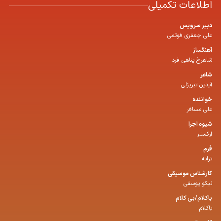
اطلاعات تکمیلی
دبیر سرویس
علی جعفری فوتمی
آهنگساز
شاهرخ پناهی فرد
شاعر
آیدین تبریزلی
خواننده
علی مسافر
شیوه اجرا
ارکستر
فرم
ترانه
كارشناس موسیقی
نیکو یوسفی
باكلام/بی كلام
باکلام