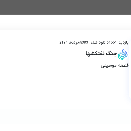
بازدید
دانلود شده:
شنونده:
2194
383
1551
جنگ نفتکشها
قطعه موسیقی