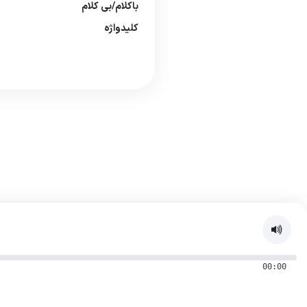
باكلام/بی كلام
كلیدواژه
00:00