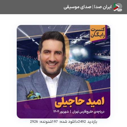
ایران صدا | صدای موسیقی
بازدید
دانلود شده:
شنونده:
2926
197
2492