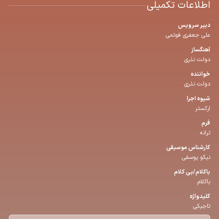
اطلاعات تکمیلی
دبیر سرویس
علی جعفری فوتمی
آهنگساز
دولت نذری
خواننده
دولت نذری
شیوه اجرا
ارکستر
فرم
ترانه
كارشناس موسیقی
نیکو یوسفی
باكلام/بی كلام
باکلام
كلیدواژه
تاجیکی