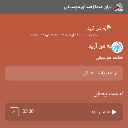
ایران صدا | صدای موسیقی
بازدید
دانلود شده:
شنونده:
6208
272
5935
به من آرید
قطعه موسیقی
ترانه‌ی پاپ تاجیکی
لیست پخش
03:00
به من آرید