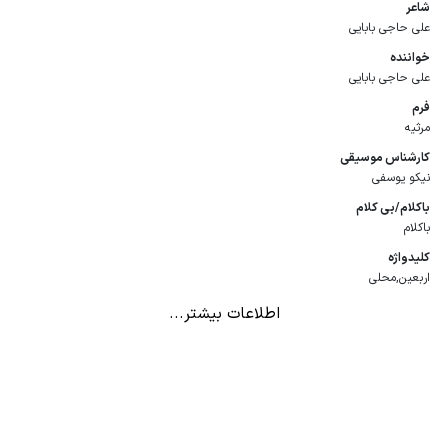
شاعر
علی حاجی بابایی
خواننده
علی حاجی بابایی
فرم
مرثیه
كارشناس موسیقی
نیکو یوسفی
باكلام/بی كلام
باکلام
كلیدواژه
اربعین,محلی
اطلاعات بیشتر...