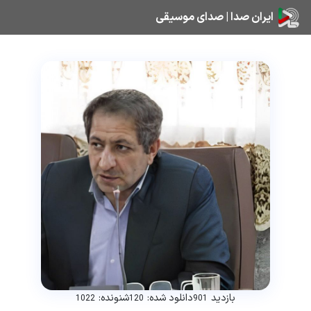
ایران صدا | صدای موسیقی
بازدید
دانلود شده:
شنونده:
1022
120
901