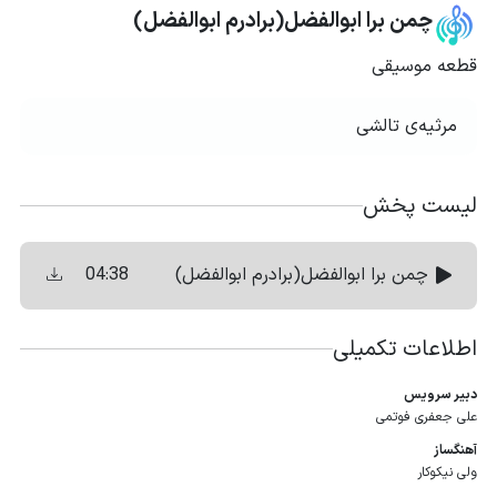
چمن برا ابوالفضل(برادرم ابوالفضل)
قطعه موسیقی
مرثیه‌ی تالشی
لیست پخش
04:38
چمن برا ابوالفضل(برادرم ابوالفضل)
اطلاعات تکمیلی
دبیر سرویس
علی جعفری فوتمی
آهنگساز
ولی نیکوکار