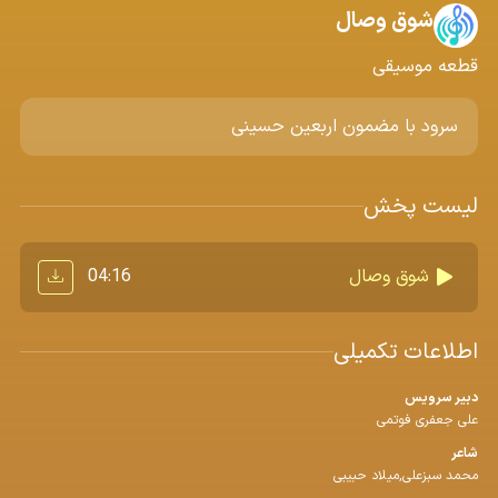
شوق وصال
قطعه موسیقی
سرود با مضمون اربعین حسینی
لیست پخش
04:16
شوق وصال
اطلاعات تکمیلی
دبیر سرویس
علی جعفری فوتمی
شاعر
محمد سبزعلی,میلاد حبیبی