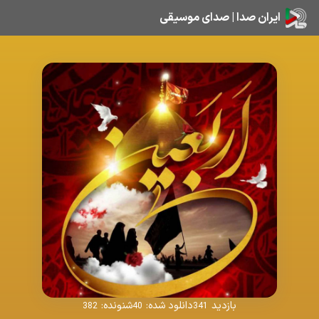
ایران صدا | صدای موسیقی
بازدید
دانلود شده:
شنونده:
382
40
341