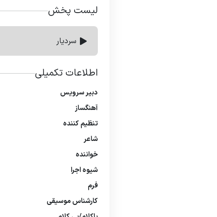
لیست پخش
سردیار
اطلاعات تکمیلی
دبیر سرویس
آهنگساز
تنظیم كننده
شاعر
خواننده
شیوه اجرا
فرم
كارشناس موسیقی
باكلام/بی كلام