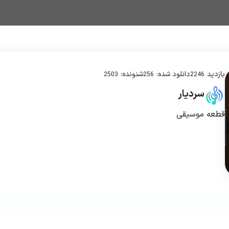
بازدید
دانلود شده:
شنونده:
2503
256
2246
سردیار
قطعه موسیقی