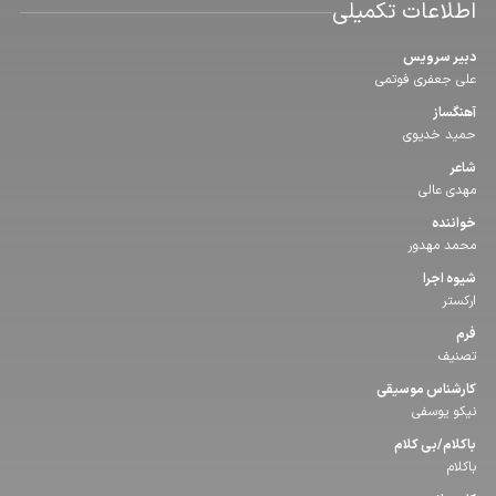
اطلاعات تکمیلی
دبیر سرویس
علی جعفری فوتمی
آهنگساز
حمید خدیوی
شاعر
مهدی عالی
خواننده
محمد مهدور
شیوه اجرا
ارکستر
فرم
تصنیف
كارشناس موسیقی
نیکو یوسفی
باكلام/بی كلام
باکلام