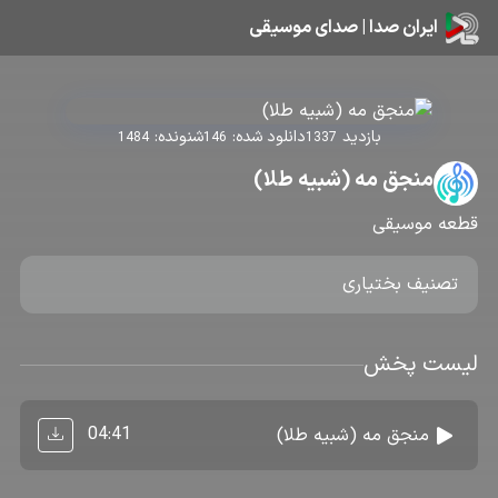
ایران صدا | صدای موسیقی
بازدید
دانلود شده:
شنونده:
1484
146
1337
منجق مه (شبیه طلا)
قطعه موسیقی
تصنیف بختیاری
لیست پخش
04:41
منجق مه (شبیه طلا)