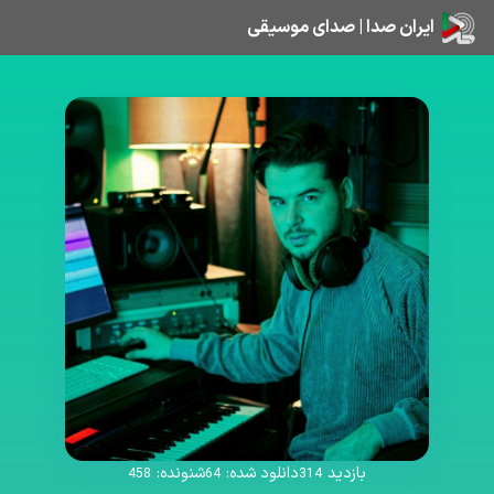
ایران صدا | صدای موسیقی
بازدید
دانلود شده:
شنونده:
458
64
314