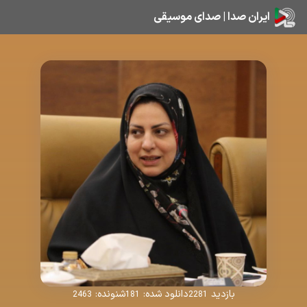
ایران صدا | صدای موسیقی
بازدید
دانلود شده:
شنونده:
2463
181
2281