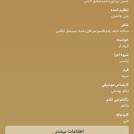
حسن برزگری,محمدصادق آتشی
تنظیم كننده
علی عالمیان
شاعر
سمانه خلف زاده,قاسم صرافان,نغمه مستشار نظامی
خواننده
گروه کر
شیوه اجرا
ارکستر
فرم
سرود
كارشناس موسیقی
نیکو یوسفی
باكلام/بی كلام
باکلام
كلیدواژه
ملی
اطلاعات بیشتر...