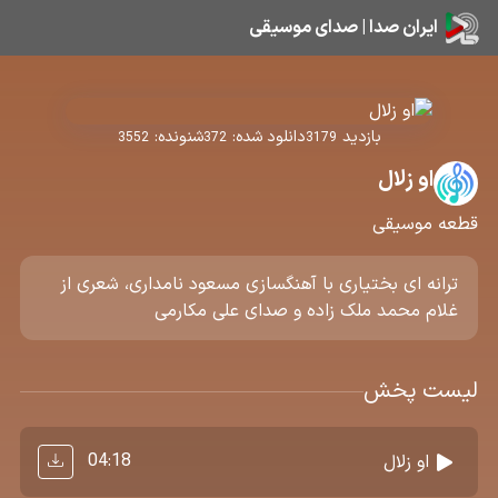
ایران صدا | صدای موسیقی
بازدید
دانلود شده:
شنونده:
3552
372
3179
او زلال
قطعه موسیقی
ترانه ای بختیاری با آهنگسازی مسعود نامداری، شعری از
غلام محمد ملک زاده و صدای علی مکارمی
لیست پخش
04:18
او زلال