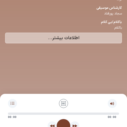
كارشناس موسیقی
سجاد پورقناد
باكلام/بی كلام
باکلام
اطلاعات بیشتر...
00:00
00:00