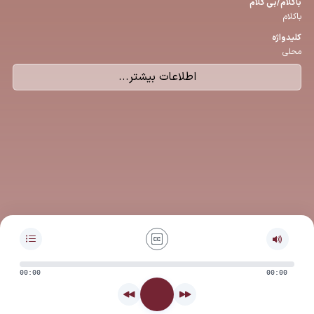
باكلام/بی كلام
باکلام
كلیدواژه
محلی
اطلاعات بیشتر...
00:00
00:00