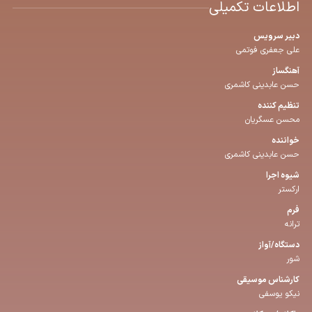
اطلاعات تکمیلی
دبیر سرویس
علی جعفری فوتمی
آهنگساز
حسن عابدینی کاشمری
تنظیم كننده
محسن عسگریان
خواننده
حسن عابدینی کاشمری
شیوه اجرا
ارکستر
فرم
ترانه
دستگاه/آواز
شور
كارشناس موسیقی
نیکو یوسفی