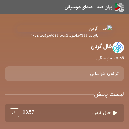
ایران صدا | صدای موسیقی
بازدید
دانلود شده:
شنونده:
4732
398
4333
خال گردن
قطعه موسیقی
ترانه‌ی خراسانی
لیست پخش
03:57
خال گردن