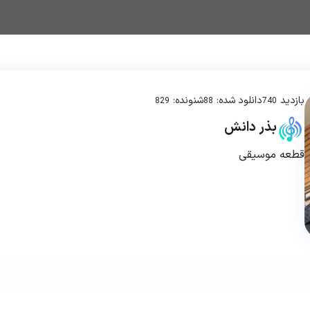
بازدید
دانلود شده:
شنونده:
829
88
740
بذر دانش
قطعه موسیقی