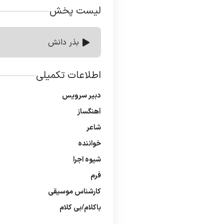
لیست پخش
بذر دانش
اطلاعات تکمیلی
دبیر سرویس
آهنگساز
شاعر
خواننده
شیوه اجرا
فرم
كارشناس موسیقی
باكلام/بی كلام