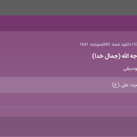
دانلود شده:
شنونده:
1631
260
13
ه الله (جمال خدا)
وسیقی
ضرت علی (ع)