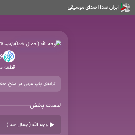
ایران صدا | صدای موسیقی
بازدید
70
وج
قطعه م
ترانه‌ی پاپ عربی در مدح ح
لیست پخش
وجه الله (جمال خدا)