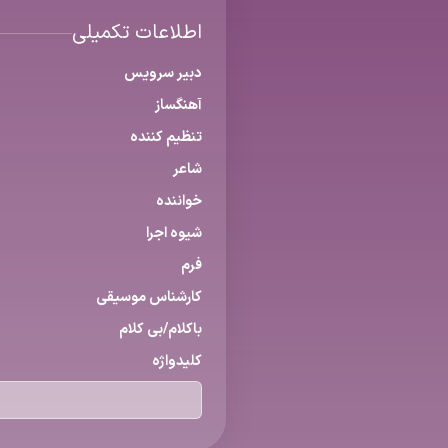
اطلاعات تکمیلی
دبیر سرویس
آهنگساز
تنظیم كننده
شاعر
خواننده
شیوه اجرا
فرم
كارشناس موسیقی
باكلام/بی كلام
كلیدواژه