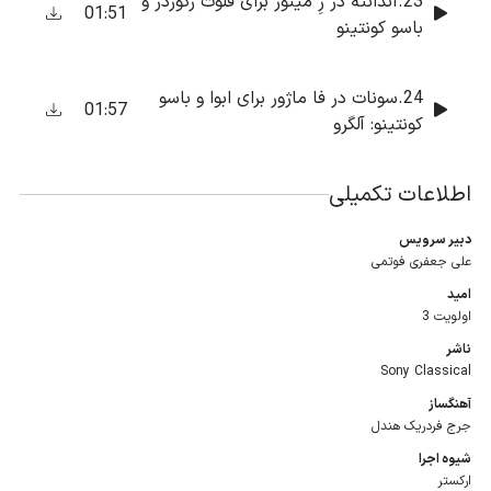
23.آندانته در رِ مینور برای فلوت رکوردر و
01:51
باسو کونتینو
24.سونات در فا ماژور برای ابوا و باسو
01:57
کونتینو: آلگرو
اطلاعات تکمیلی
دبیر سرویس
علی جعفری فوتمی
امید
اولویت 3
ناشر
Sony Classical
آهنگساز
جرج فردریک هندل
شیوه اجرا
ارکستر