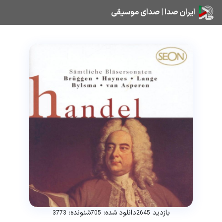
ایران صدا | صدای موسیقی
بازدید
دانلود شده:
شنونده:
3773
705
2645