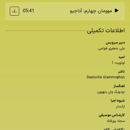
05:41
موومان چهارم: آداجیو
اطلاعات تکمیلی
دبیر سرویس
علی جعفری فوتمی
امید
اولویت 1
ناشر
Deutsche Grammophon
آهنگساز
لودویگ وان بتهوون
شیوه اجرا
ارکستر
كارشناس موسیقی
سجاد پورقناد
باكلام/بی كلام