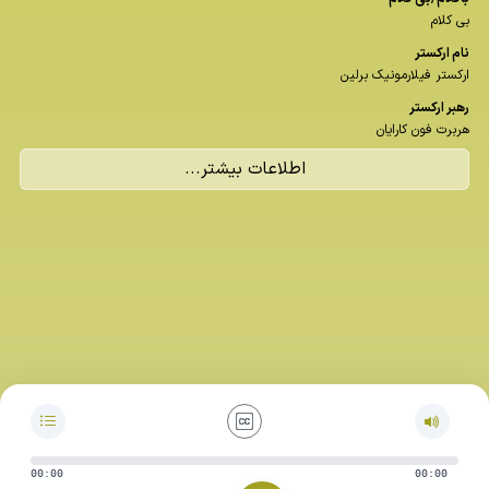
بی کلام
نام اركستر
ارکستر فیلارمونیک برلین
رهبر اركستر
هربرت فون کارایان
اطلاعات بیشتر...
00:00
00:00