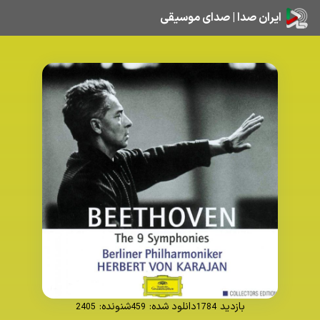
ایران صدا | صدای موسیقی
بازدید
دانلود شده:
شنونده:
2405
459
1784