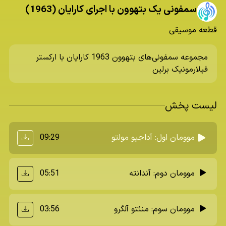
سمفونی یک بتهوون با اجرای کارایان (1963)
قطعه موسیقی
مجموعه سمفونی‌های بتهوون 1963 کارایان با ارکستر
فیلارمونیک برلین
لیست پخش
09:29
موومان اول: آداجیو مولتو
05:51
موومان دوم: آندانته
03:56
موومان سوم: منئتو آلگرو