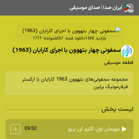
ایران صدا | صدای موسیقی
بازدید
دانلود شده:
شنونده:
1777
267
1368
سمفونی چهار بتهوون با اجرای کارایان (1963)
قطعه موسیقی
مجموعه سمفونی‌های بتهوون 1963 کارایان با ارکستر
فیلارمونیک برلین
لیست پخش
09:50
موومان اول: آلگرو کن بریو