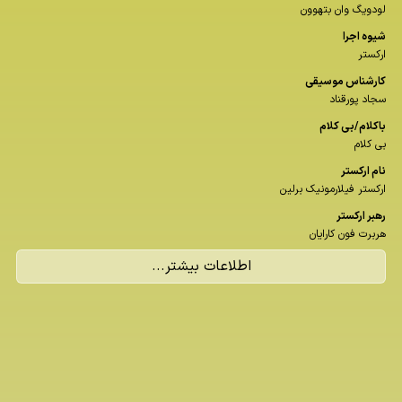
لودویگ وان بتهوون
شیوه اجرا
ارکستر
كارشناس موسیقی
سجاد پورقناد
باكلام/بی كلام
بی کلام
نام اركستر
ارکستر فیلارمونیک برلین
رهبر اركستر
هربرت فون کارایان
اطلاعات بیشتر...